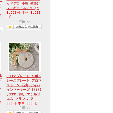
ー
ッドデコ 小鳥 壁掛け
ズ
フィギエドルチェ (4
3,960円(本体 3,600
0
円)
在庫 ○
キ
アロマプレート リボン
グ
レースプレート アロマ
ストーン 石膏 ディバ
ー
インマーキーズ (018)
)
アロマ 飾り マチルド
エム フランス ア
0
880円(本体 800円)
在庫 ○