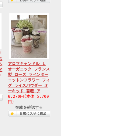
膏
ス
アロマキャンドル Ｌ
ム
オーガニック フランス
ド
製 ローズ ラベンダー
)
コットンフラワー フィ
グ ライスパウダー オ
ーキッド 薔薇 ア
6,270円(本体 5,700
円)
在庫を確認する