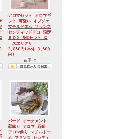
アロマセット アロマギ
デ
フト 可愛い オブジェ
ド
マチルドエム フランス
テ
センティッドデコ 限定
ロ
ＢＯＸ 5個セット ロ
ーズエリクサー
0
3,850円(本体 3,500
円)
在庫 ○
バード オーナメント
壁飾り アロマ 石膏
ン
アロマ飾り マチルドエ
ス
ム フランス センティ