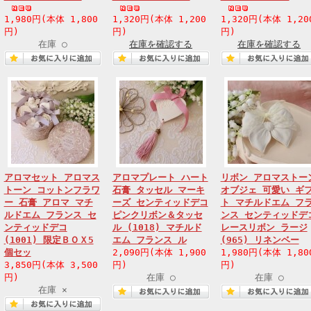
1,980円(本体 1,800
1,320円(本体 1,200
1,320円(本体 1,20
円)
円)
円)
在庫 ○
在庫を確認する
在庫を確認する
アロマセット アロマス
アロマプレート ハート
リボン アロマストー
トーン コットンフラワ
石膏 タッセル マーキ
オブジェ 可愛い ギ
ー 石膏 アロマ マチ
ーズ センティッドデコ
ト マチルドエム フ
ルドエム フランス セ
ピンクリボン＆タッセ
ンス センティッドデ
ンティッドデコ
ル (1018) マチルド
レースリボン ラージ
(1001) 限定ＢＯＸ5
エム フランス ル
(965) リネンベー
個セッ
2,090円(本体 1,900
1,980円(本体 1,80
3,850円(本体 3,500
円)
円)
円)
在庫 ○
在庫 ○
在庫 ×