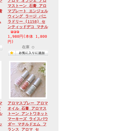
ン
アロマ オブジェ アロ
マストーン 石膏 アロ
膏
マプレート エンジェル
ウィング ラージ バニ
ム
ラドリー (1158) セ
ンティッドデコ マチル
1,980円(本体 1,800
円)
在庫 ○
マ
アロマスプレー アロマ
フ
オイル 石膏 アロマス
ル
トーン アントワネット
マーキーズ ライスパウ
ッ
ダー マチルドエム フ
ランス アロマ セ