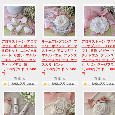
アロマストーン アロマ
ルームフレグランス フ
アロマストーン フラ
セット ギフトボックス
ラワーオブジェ アロマ
ー オブジェ アロマ
５個セット エンジェル
ストーン アロマギフト
フト 置物 ポピー マ
ハート 可愛い マチル
マチルドエム フランス
チルドエム フランス
ドエム フランス セン
センティッドデコ ケー
センティッドデコ ピ
ティッドデコ 限
ス入り ピンク
クリボン ラージフラ
3,850円(本体 3,500
6,050円(本体 5,500
1,980円(本体 1,80
円)
円)
円)
在庫 △
在庫 △
在庫 △