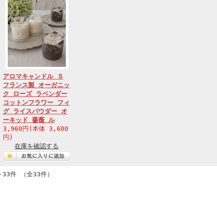
アロマキャンドル Ｓ
フランス製 オーガニッ
ク ローズ ラベンダー
コットンフラワー フィ
グ ライスパウダー オ
ーキッド 薔薇 ル
3,960円(本体 3,600
円)
在庫を確認する
～33件 （全33件）