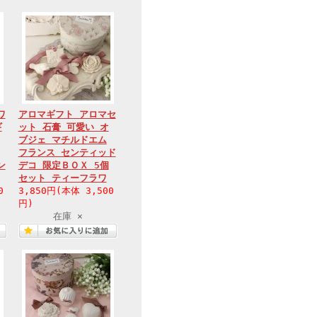
ワ
アロマギフト アロマセ
ギ
ット 石膏 可愛い オ
ブジェ マチルドエム
フランス センティッド
ン
デコ 限定ＢＯＸ 5個
セット ティーフラワ
0
3,850円(本体 3,500
円)
在庫 ×