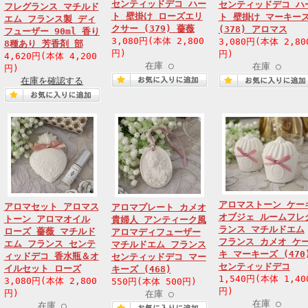
センティッドデコ ハー
センティッドデコ ハ
フレグランス マチルド
ト 壁掛け ローズエリ
ト 壁掛け マーキー
エム フランス製 ディ
クサー (379) 薔薇
(378) アロマス
フューザー 90ml 香り
3,080円(本体 2,800
3,080円(本体 2,80
8種あり 芳香剤 部
円)
円)
4,620円(本体 4,200
在庫 ○
在庫 ○
円)
在庫を確認する
アロマストーン ケー
アロマセット アロマス
アロマプレート カメオ
オブジェ ルームフレ
トーン アロマオイル
貴婦人 アンティーク風
ランス マチルドエム
ローズ 薔薇 マチルド
アロマディフューザー
フランス カメオ ケ
エム フランス センテ
マチルドエム フランス
キ マーキーズ (470
ィッドデコ 香水瓶＆オ
センティッドデコ マー
センティッドデコ
イルセット ローズ
キーズ (468)
1,540円(本体 1,40
3,080円(本体 2,800
550円(本体 500円)
円)
円)
在庫 ○
在庫 ○
在庫 ○