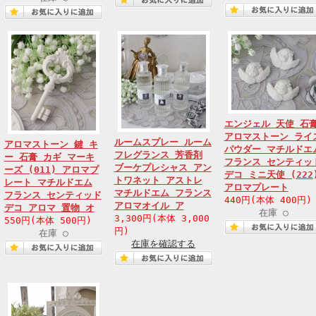
エンジェル 天使 石
アロマストーン ライ
ルームスプレー ルーム
アロマストーン 鍵 キ
パウダー マチルドエ
フレグランス 芳香剤
ー 石膏 カギ マーキ
フランス センティッ
ブーケプレシャス アン
ーズ (011) アロマプ
デコ ミニ天使 (222
トワネット アストレ
レート マチルドエム
アロマプレート
マチルドエム フランス
フランス センティッド
440円(本体 400円)
アロマオイル ア
デコ アロマ 置物 オ
在庫 ○
3,300円(本体 3,000
550円(本体 500円)
円)
在庫 ○
在庫を確認する