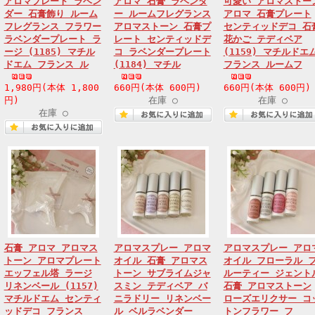
アロマプレート ラベン
アロマ 石膏 ラベンダ
可愛い アロマストー
ダー 石膏飾り ルーム
ー ルームフレグランス
アロマ 石膏プレート
フレグランス フラワー
アロマストーン 石膏プ
センティッドデコ 石
ラベンダープレート ラ
レート センティッドデ
花かご テディベア
ージ (1185) マチル
コ ラベンダープレート
(1159) マチルドエ
ドエム フランス ル
(1184) マチル
フランス ルームフ
1,980円(本体 1,800
660円(本体 600円)
660円(本体 600円)
円)
在庫 ○
在庫 ○
在庫 ○
石膏 アロマ アロマス
アロマスプレー アロマ
アロマスプレー アロ
トーン アロマプレート
オイル 石膏 アロマス
オイル フローラル 
エッフェル塔 ラージ
トーン サブライムジャ
ルーティー ジェント
リネンベール (1157)
スミン テディベア バ
石膏 アロマストーン
マチルドエム センティ
ニラドリー リネンベー
ローズエリクサー コ
ッドデコ フランス
ル ベルラベンダー
トンフラワー フ