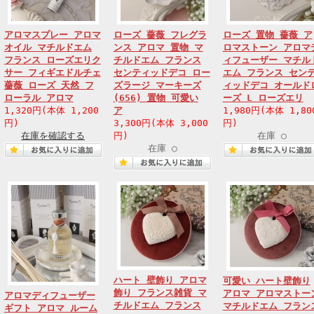
アロマスプレー アロマ
ローズ 薔薇 フレグラ
ローズ 置物 薔薇 ア
オイル マチルドエム
ンス アロマ 置物 マ
ロマストーン アロマ
フランス ローズエリク
チルドエム フランス
ィフューザー マチル
サー フィギエドルチェ
センティッドデコ ロー
エム フランス セン
薔薇 ローズ 天然 フ
ズラージ マーキーズ
ィッドデコ オールド
ローラル アロマ
(656) 置物 可愛い
ーズ L ローズエリ
1,320円(本体 1,200
ア
1,980円(本体 1,80
円)
3,300円(本体 3,000
円)
在庫を確認する
円)
在庫 ○
在庫 ○
ハート 壁飾り アロマ
可愛い ハート壁飾り
飾り フランス雑貨 マ
アロマ アロマストー
アロマディフューザー
チルドエム フランス
マチルドエム フラン
ギフト アロマ ルーム