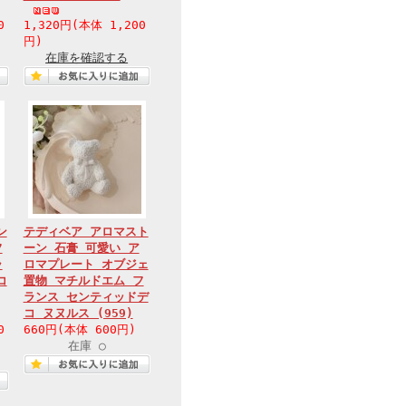
0
1,320円(本体 1,200
円)
在庫を確認する
ン
テディベア アロマスト
フ
ーン 石膏 可愛い ア
ラ
ロマプレート オブジェ
コ
置物 マチルドエム フ
ランス センティッドデ
コ ヌヌルス (959)
0
660円(本体 600円)
在庫 ○