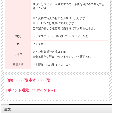
リボンはワイヤー入りですので、形状をお好みで整えてお
飾りください
※１点物で写真のお品をお届けいたします
※ラッピングは無料にて承ります
ご希望の際はご注文時に備考欄にてお知らせ下さい
材質
ポリエステル ポリ塩化ビニル ワイヤーなど
色
ピンク系
メイン部分 縦40×横15ｃｍ
サイズ
※測る場所で誤差ございますのでご了承下さい
配送方法
※宅配便でのお届けとなります
価格:
9,350円
(本体 8,500円)
[ポイント還元 93ポイント～]
注文