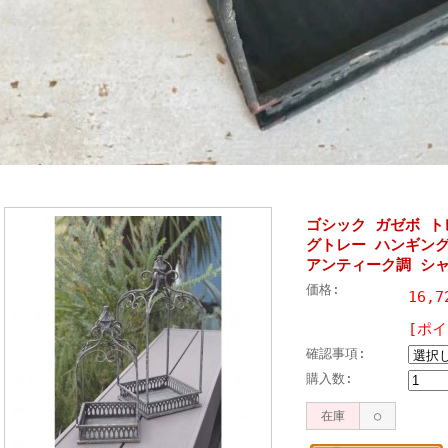
ゴシック ガゼボ ト
グトレー ハンギン
アンティーク調 シ
価格:
16,
[ポイ
確認事項:
購入数:
在庫
○