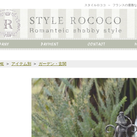
スタイルロココ ～ フランスの優雅
ME
>
アイテム別
>
ガーデン・玄関