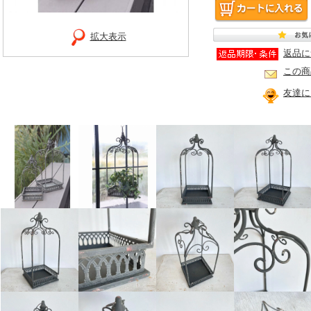
拡大表示
返品に
この商
友達に