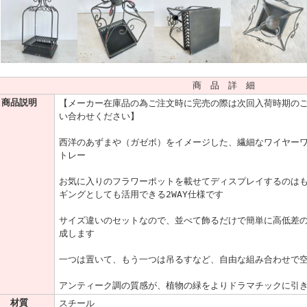
商 品 詳 細
商品説明
【メーカー在庫品の為ご注文時に完売の際は次回入荷時期の
い合わせください】
西洋のあずまや（ガゼボ）をイメージした、繊細なワイヤーワ
トレー
お気に入りのフラワーポットを載せてディスプレイするのは
ギングとしても活用できる2WAY仕様です
サイズ違いのセットなので、並べて飾るだけで簡単に高低差
成します
一つは置いて、もう一つは吊るすなど、自由な組み合わせで
アンティーク調の質感が、植物の緑をよりドラマチックに引
材質
スチール