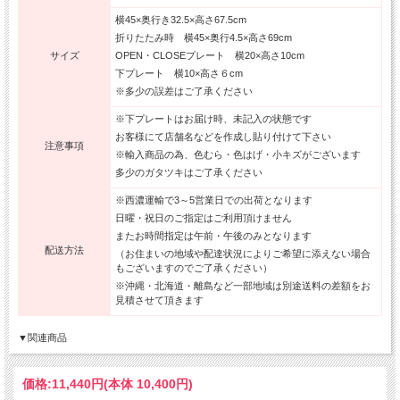
横45×奥行き32.5×高さ67.5cm
折りたたみ時 横45×奥行4.5×高さ69cm
サイズ
OPEN・CLOSEプレート 横20×高さ10cm
下プレート 横10×高さ６cm
※多少の誤差はご了承ください
※下プレートはお届け時、未記入の状態です
お客様にて店舗名などを作成し貼り付けて下さい
注意事項
※輸入商品の為、色むら・色はげ・小キズがございます
多少のガタツキはご了承ください
※西濃運輸で3～5営業日での出荷となります
日曜・祝日のご指定はご利用頂けません
またお時間指定は午前・午後のみとなります
配送方法
（お住まいの地域や配達状況によりご希望に添えない場合
もございますのでご了承ください）
※沖縄・北海道・離島など一部地域は別途送料の差額をお
見積させて頂きます
▼関連商品
価格:
11,440円
(本体 10,400円)