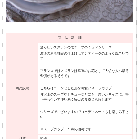
商 品 詳 細
愛らしいスズランのモチーフのミュゲシリーズ
濃淡のある釉薬の仕上げはアンティークのような風合いで
す
フランスではスズランは幸運のお花として大切な人へ贈る
習慣があるそうです
商品説明
こちらはコロンとした形が可愛いスープカップ
具沢山のスープやシチューなどにも丁度いいサイズに、持
ち手も付いて使い易く毎日の食卓に活躍します
シリーズでございますのでコーディネートもお楽しみ下さ
い
※スープカップ、１点の価格です
材質
陶器