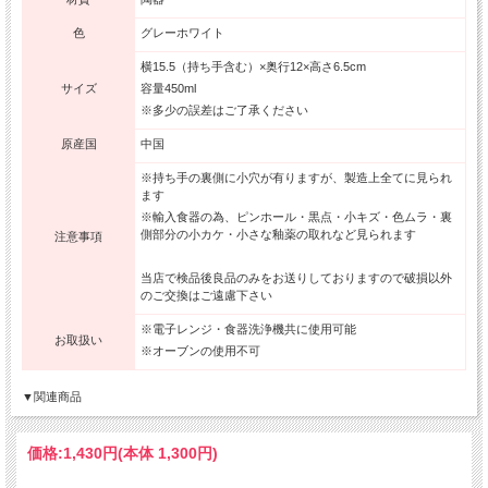
色
グレーホワイト
横15.5（持ち手含む）×奥行12×高さ6.5cm
サイズ
容量450ml
※多少の誤差はご了承ください
原産国
中国
※持ち手の裏側に小穴が有りますが、製造上全てに見られ
ます
※輸入食器の為、ピンホール・黒点・小キズ・色ムラ・裏
側部分の小カケ・小さな釉薬の取れなど見られます
注意事項
当店で検品後良品のみをお送りしておりますので破損以外
のご交換はご遠慮下さい
※電子レンジ・食器洗浄機共に使用可能
お取扱い
※オーブンの使用不可
▼関連商品
価格:
1,430円
(本体 1,300円)