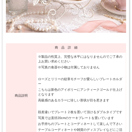
商 品 詳 細
※製品の性質上、完璧な水平にはなりませんのでご了承の
上お買い求めください
※写真の食器や小物は付属しておりません
ローズとリリーの紋章モチーフが愛らしいプレートホルダ
ー
こちらは新色のアイボリーにアンティークゴールド仕上げ
となります
商品説明
高級感のあるカラーに珍しい形状が目を惹きます
段差違いでプレート２枚を置いて頂けるダブルタイプです
写真では直径20cmのケーキプレートを置いています
お手持ちのプレートとコーディネートして楽しんで下さい
テーブルコーディネートや雑貨のディスプレイなどにご活