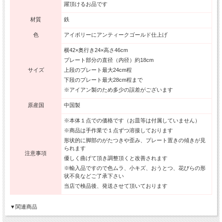
躍頂けるお品です
材質
鉄
色
アイボリーにアンティークゴールド仕上げ
横42×奥行き24×高さ46cm
プレート部分の直径（内径）約18cm
サイズ
上段のプレート最大24cm程
下段のプレート最大28cm程まで
※アイアン製のため多少の誤差がございます
原産国
中国製
※本体１点での価格です（お皿等は付属していません）
※商品は手作業で１点ずつ溶接しております
形状的に脚部のがたつきや歪み、プレート置きの傾きが見
られます
注意事項
優しく曲げて頂き調整頂くと改善されます
※輸入品ですので色ムラ、小キズ、おうとつ、花びらの形
状不良などご了承下さい
当店で検品後、発送させて頂いております
▼関連商品