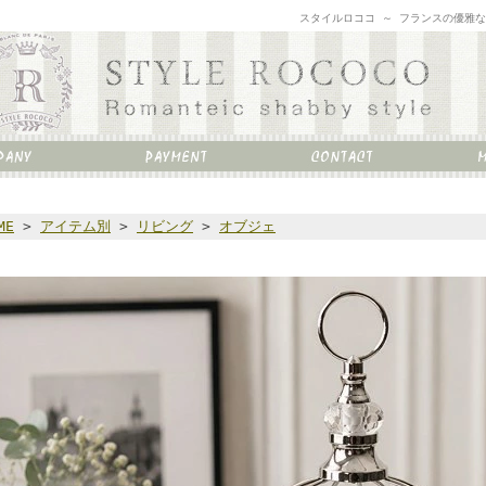
スタイルロココ ～ フランスの優雅
ME
>
アイテム別
>
リビング
>
オブジェ