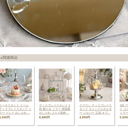
●関連商品
ケーキスタンド ドーム
ディスプレイスタンド 2
クラウン ディスプレイス
2段 
ディスプレイスタンド ミ
段 飾り台 ミラー 韓国風
タンド キャンドルホルダ
ド コ
ラー トレイ おしゃれ ...
おしゃれ コスメ収納 ...
ー シルバー 王冠 オブ...
ミラー
4,290円
8,580円
4,950円
5,50