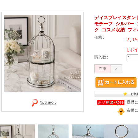
ディスプレイスタンド
モチーフ シルバー
ク コスメ収納 フィ
価格:
7,1
[ポ
購入数:
在庫
△
返品
拡大表示
友達