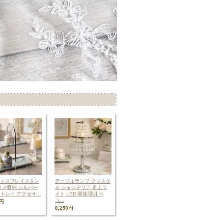
ディスプレイスタン
テーブルランプ クリスタ
スメ収納 シルバー
ル シャンデリア 卓上ラ
トレイ アクセサ...
イト LED 間接照明 ベ
ッ...
0円
8,250円