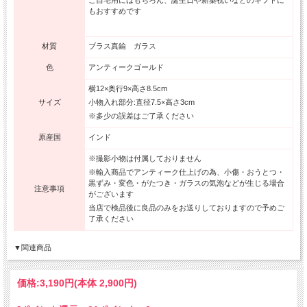
ご自宅用にはもちろん、誕生日や新築祝いなどのギフトに
もおすすめです
材質
ブラス真鍮 ガラス
色
アンティークゴールド
横12×奥行9×高さ8.5cm
サイズ
小物入れ部分:直径7.5×高さ3cm
※多少の誤差はご了承ください
原産国
インド
※撮影小物は付属しておりません
※輸入商品でアンティーク仕上げの為、小傷・おうとつ・
黒ずみ・変色・がたつき・ガラスの気泡などが生じる場合
注意事項
がございます
当店で検品後に良品のみをお送りしておりますので予めご
了承ください
▼関連商品
価格:
3,190円
(本体 2,900円)