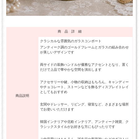
商 品 詳 細
クラシカルな雰囲気のガラスコンポート
アンティーク調のゴールドフレームとガラスの組み合わせ
が美しいデザインです
両サイドの装飾ハンドルが優雅なアクセントとなり、置く
だけで上品で華やかな空間を演出します
アクセサリーや鍵、小物の収納はもちろん、キャンディー
やチョコレート、ストーンなどを飾るディスプレイトレイ
としてもおすすめ
商品説明
玄関やドレッサー、リビング、寝室など、さまざまな場所
でお使いいただけます
韓国インテリアや北欧インテリア、アンティーク雑貨、ク
ラシックスタイルがお好きな方にもぴったりです