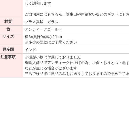
しく調和します
ご自宅用にはもちろん、誕生日や新築祝いなどのギフトにも
材質
ブラス真鍮 ガラス
色
アンティークゴールド
サイズ
横8×奥行9×高さ11cm
※多少の誤差はご了承ください
原産国
インド
注意事項
※撮影小物は付属しておりません
※輸入商品でアンティーク仕上げの為、小傷・おうとつ・黒
などが生じる場合がございます
当店で検品後に良品のみをお送りしておりますので予めご了