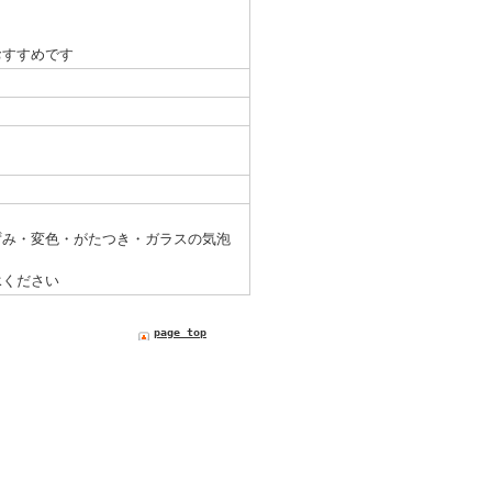
おすすめです
ずみ・変色・がたつき・ガラスの気泡
承ください
page top