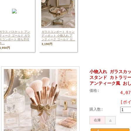
ガラス バスケット アン
ガラスコンポート キャン
ティーク ゴールド ガラ
ディポット 小物入れ ア
スコンポート 持ち手付
ンティーク ゴールド ガ...
き...
3,190円
4,950円
小物入れ ガラスカ
スタンド カトラリ
アンティーク風 おしゃ
価格:
4,0
[ポ
購入数:
在庫
△