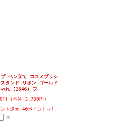
ップ ペン立て コスメブラシ
ースタンド リボン ゴールド
れ (1546) フ
70円 (本体 3,700円)
イント還元 40ポイント～]
個