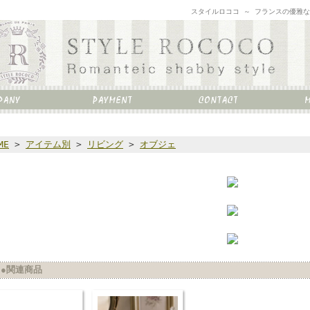
スタイルロココ ～ フランスの優雅
ME
>
アイテム別
>
リビング
>
オブジェ
●関連商品