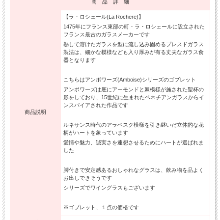
商 品 詳 細
【ラ・ロシェール(La Rochere)】
1475年にフランス東部の町・ラ・ロシェールに設立された
フランス最古のガラスメーカーです
熱して溶けたガラスを型に流し込み固めるプレスドガラス
製法は、細かな模様なども入り厚みが有る丈夫なガラス食
器となります
こちらはアンボワーズ(Amboise)シリーズのゴブレット
アンポワーズは底にアーモンドと棘模様が施された聖杯の
形をしており、15世紀に生まれたベネチアンガラスからイ
ンスパイアされた作品です
商品説明
ルネサンス時代のアラベスク模様を引き継いだ立体的な花
柄がハートを象っています
愛情や魅力、誠実さを連想させるためにハートが選ばれま
した
脚付きで安定感あるおしゃれなグラスは、飲み物を品よく
お出しできそうです
シリーズでワイングラスもございます
※ゴブレット、１点の価格です