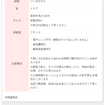
材質
ソーダガラス
色
クリア
直径9×高さ12cm
サイズ
容量290cc
※多少の誤差はご了承ください
原産国
フランス
・電子レンジ不可（耐熱ガラスではございません）
・食洗機対応
・耐熱温度差65℃
※型に入れ左右から合わせる関係で継ぎ目のラインが必ず
入ります
注意事項
※製造工程上、サイズや厚みが異なったり、気泡や黒点・
白濁、小キズが見られます
※入荷時期のロットによりガラスの色合いが若干異なる場
合がございます
当店で検品後、良品のみお送りしておりますのでご了承く
ださい
▼関連商品