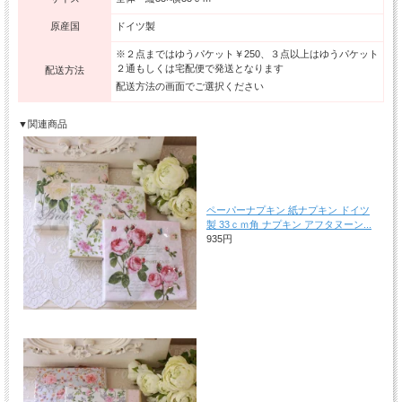
原産国
ドイツ製
※２点まではゆうパケット￥250、３点以上はゆうパケット
２通もしくは宅配便で発送となります
配送方法
配送方法の画面でご選択ください
▼関連商品
ペーパーナプキン 紙ナプキン ドイツ
製 33ｃｍ角 ナプキン アフタヌーン...
935円