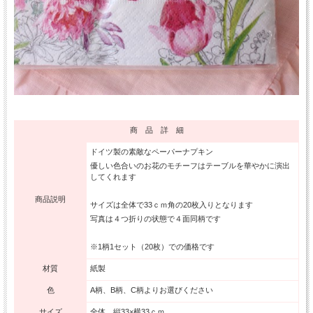
商 品 詳 細
ドイツ製の素敵なペーパーナプキン
優しい色合いのお花のモチーフはテーブルを華やかに演出
してくれます
商品説明
サイズは全体で33ｃｍ角の20枚入りとなります
写真は４つ折りの状態で４面同柄です
※1柄1セット（20枚）での価格です
材質
紙製
色
A柄、B柄、C柄よりお選びください
サイズ
全体 縦33×横33ｃｍ