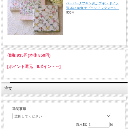
ペーパーナプキン 紙ナプキン ドイツ
製 33ｃｍ角 ナプキン アフタヌーン...
935円
価格:
935円
(本体 850円)
[ポイント還元 9ポイント～]
注文
確認事項:
購入数:
個