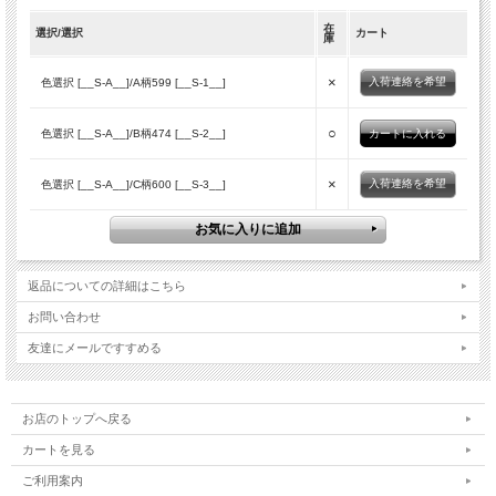
在
選択/選択
カート
庫
×
入荷連絡を希望
色選択 [__S-A__]/A柄599 [__S-1__]
○
色選択 [__S-A__]/B柄474 [__S-2__]
×
入荷連絡を希望
色選択 [__S-A__]/C柄600 [__S-3__]
返品についての詳細はこちら
お問い合わせ
友達にメールですすめる
お店のトップへ戻る
カートを見る
ご利用案内