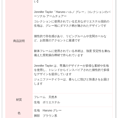
い】
Jennifer Taylor「Haruno ハルノ グレー」コレクションのパ
ーソナル アームチェアー
コレクションに使用されている丈夫なポリエステル混紡の
生地は、グレー地にダマスク柄が施されたデザインです
個性的で存在感があり、リビングルームや玄関ホールな
ど、お部屋のアクセントに最適です
商品説明
躯体フレームに使用されている木材は、強度 安定性を兼ね
備えた窯乾燥白樺材で作られています
Jennifer Taylor は、専属のデザイナーが多様な素材や生地
を使用し、トレンドからインスパイアされた個性的で多様
なデザインを提供しています
ジェニファーテイラーは、暮らしに悦びと快適さをお届け
します
フレーム 天然木
材質
生地 ポリエステル
生地 Haruno グレー
色
脚部 ブラウン系