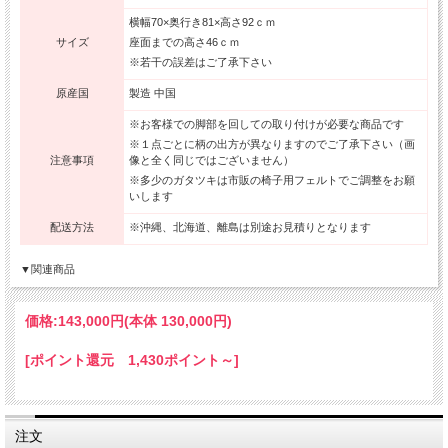
横幅70×奥行き81×高さ92ｃｍ
サイズ
座面までの高さ46ｃｍ
※若干の誤差はご了承下さい
原産国
製造 中国
※お客様での脚部を回しての取り付けが必要な商品です
※１点ごとに柄の出方が異なりますのでご了承下さい（画
注意事項
像と全く同じではございません）
※多少のガタツキは市販の椅子用フェルトでご調整をお願
いします
配送方法
※沖縄、北海道、離島は別途お見積りとなります
▼関連商品
価格:
143,000円
(本体 130,000円)
[ポイント還元 1,430ポイント～]
注文