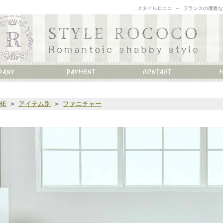
スタイルロココ ～ フランスの優雅
ME
>
アイテム別
>
ファニチャー