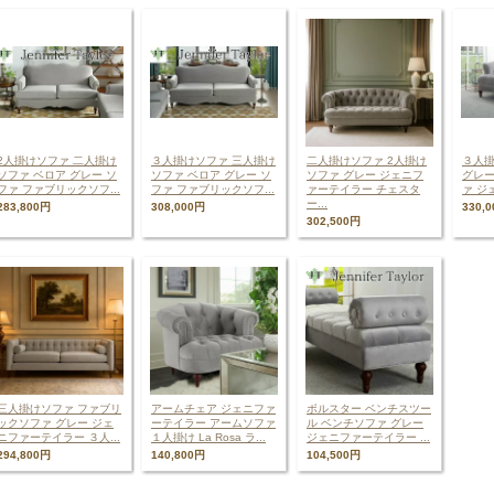
2人掛けソファ 二人掛け
３人掛けソファ 三人掛け
二人掛けソファ 2人掛け
３人掛
ソファ ベロア グレー ソ
ソファ ベロア グレー ソ
ソファ グレー ジェニフ
グレー
ファ ファブリックソフ...
ファ ファブリックソフ...
ァーテイラー チェスタ
ァ ジ
ー...
283,800円
308,000円
330,
302,500円
三人掛けソファ ファブリ
アームチェア ジェニファ
ボルスター ベンチスツー
ックソファ グレー ジェ
ーテイラー アームソファ
ル ベンチソファ グレー
ニファーテイラー ３人...
１人掛け La Rosa ラ...
ジェニファーテイラー ...
294,800円
140,800円
104,500円