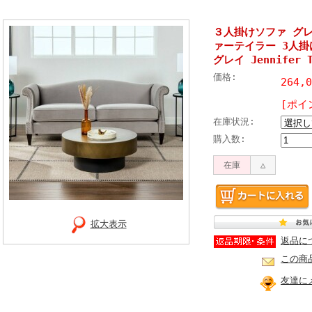
３人掛けソファ グ
ァーテイラー 3人掛
グレイ Jennifer T
価格:
264,
[ポイ
在庫状況:
購入数:
在庫
△
拡大表示
返品に
この商
友達に