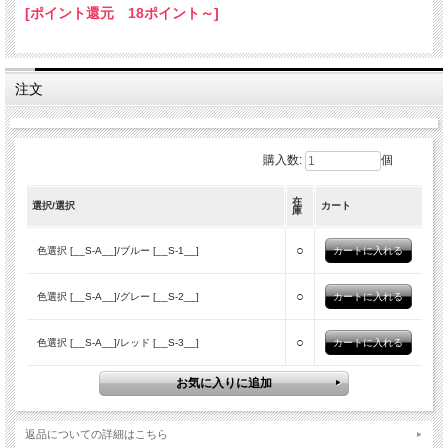
[ポイント還元 18ポイント～]
注文
購入数:
個
在
選択/選択
カート
庫
○
色選択 [__S-A__]/ブルー [__S-1__]
○
色選択 [__S-A__]/グレー [__S-2__]
○
色選択 [__S-A__]/レッド [__S-3__]
返品についての詳細はこちら