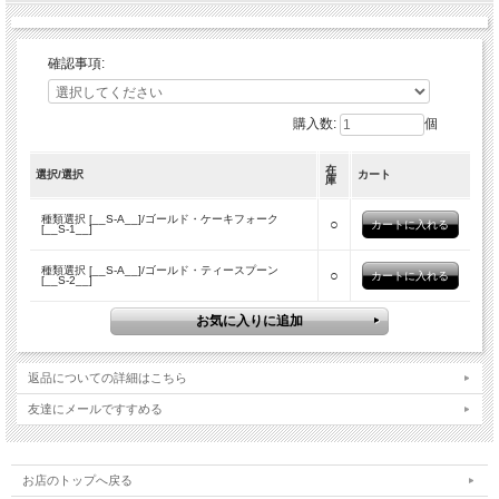
確認事項:
購入数:
個
在
選択/選択
カート
庫
種類選択 [__S-A__]/ゴールド・ケーキフォーク
○
[__S-1__]
種類選択 [__S-A__]/ゴールド・ティースプーン
○
[__S-2__]
返品についての詳細はこちら
友達にメールですすめる
お店のトップへ戻る