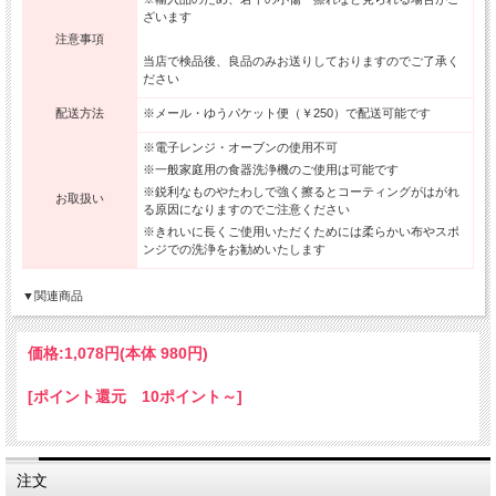
ざいます
注意事項
当店で検品後、良品のみお送りしておりますのでご了承く
ださい
配送方法
※メール・ゆうパケット便（￥250）で配送可能です
※電子レンジ・オーブンの使用不可
※一般家庭用の食器洗浄機のご使用は可能です
※鋭利なものやたわしで強く擦るとコーティングがはがれ
お取扱い
る原因になりますのでご注意ください
※きれいに長くご使用いただくためには柔らかい布やスポ
ンジでの洗浄をお勧めいたします
▼関連商品
価格:
1,078円
(本体 980円)
[ポイント還元 10ポイント～]
注文