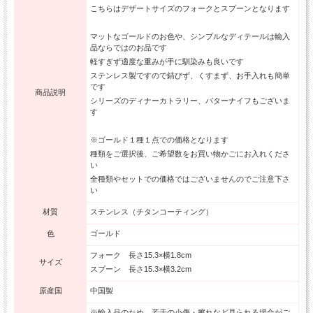
こちらはデザートサイズのフォークとスプーンとなります
マットなゴールドのお色や、シンプルなディテールは輸入
品ならではのお品です
軽すぎず適度な重みが手に馴染みも良いです
ステンレス製ですので錆びず、くすまず、お手入れも簡単
です
商品説明
シリーズのディナーカトラリー、バターナイフもございま
す
※ゴールド１種１点での価格となります
種類をご選択後、ご希望数をお買い物かごにお入れくださ
い
全種類やセットでの価格ではございませんのでご注意下さ
い
材質
ステンレス（チタンコーティング）
色
ゴールド
フォーク 長さ15.3×横1.8cm
サイズ
スプーン 長さ15.3×横3.2cm
原産国
中国製
※輸入品のため、若干の小傷・擦れなど見られる場合がご