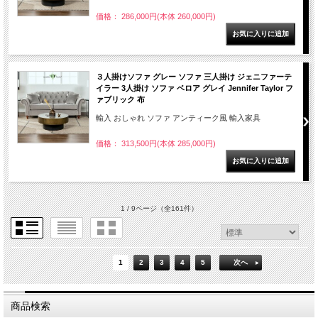
価格： 286,000円(本体 260,000円)
３人掛けソファ グレー ソファ 三人掛け ジェニファーテ
イラー 3人掛け ソファ ベロア グレイ Jennifer Taylor フ
ァブリック 布
輸入 おしゃれ ソファ アンティーク風 輸入家具
価格： 313,500円(本体 285,000円)
1 / 9ページ
（全161件）
1
2
3
4
5
次へ
商品検索