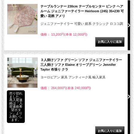
テーブルランナー 230cm テーブルセンター ピンク ヘア
ルーム ジェニファーテイラー Heirloom (245) 35×230 可
愛い 花柄 アメリ
ジェニファーテイラー 可愛い 姫系 クラシック ロココ調
価格： 13,200円(本体 12,000円)
３人掛けソファ グリーン ソファ ジェニファーテイラー
三人掛け ソファ Elaine オリーブグリーン Jennifer
Taylor 布張り クラ
ヨーロピアン 家具 アンティーク風 輸入家具
価格： 264,000円(本体 240,000円)
売り切れ
ました。
再入荷連
絡は「入
荷連絡希
望ボタ
ン」より
お願いし
ます。