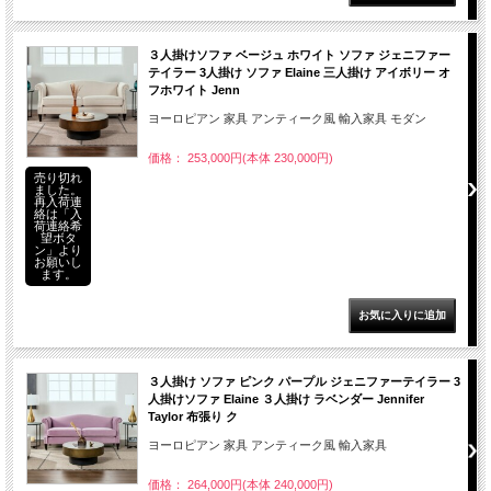
３人掛けソファ ベージュ ホワイト ソファ ジェニファー
テイラー 3人掛け ソファ Elaine 三人掛け アイボリー オ
フホワイト Jenn
ヨーロピアン 家具 アンティーク風 輸入家具 モダン
価格： 253,000円(本体 230,000円)
売り切れ
ました。
再入荷連
絡は「入
荷連絡希
望ボタ
ン」より
お願いし
ます。
３人掛け ソファ ピンク パープル ジェニファーテイラー 3
人掛けソファ Elaine ３人掛け ラベンダー Jennifer
Taylor 布張り ク
ヨーロピアン 家具 アンティーク風 輸入家具
価格： 264,000円(本体 240,000円)