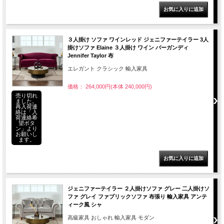
３人掛け ソファ ワインレッド ジェニファーテイラー 3人
掛けソファ Elaine ３人掛け ワイン バーガンディ
Jennifer Taylor 布
エレガント クラシック 輸入家具
価格： 264,000円(本体 240,000円)
売り切れ
ました。
再入荷連
絡は「入
荷連絡希
望ボタ
ン」より
お願いし
ます。
ジェニファーテイラー ２人掛けソファ グレー 二人掛けソ
ファ グレイ ファブリックソファ 布張り 輸入家具 アンテ
ィーク風 シャ
高級家具 おしゃれ 輸入家具 モダン