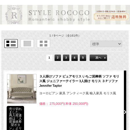
1 / 9ページ
（全161件）
1
2
3
4
5
次へ
３人掛けソファ ピュアモリス いちご泥棒柄 ソファ モリ
ス風 ジェニファーテイラー 3人掛け モリス ３Ｐソファ
Jennifer Taylor
ヨーロピアン 家具 アンティーク風 輸入家具 モリス風
価格： 275,000円(本体 250,000円)
売り切れ
ました。
再入荷連
絡は「入
荷連絡希
望ボタ
ン」より